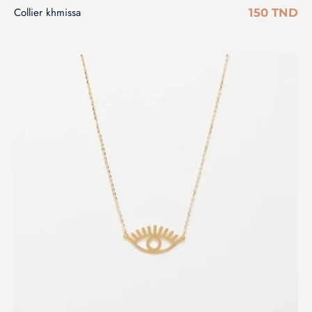
Collier khmissa
150
TND